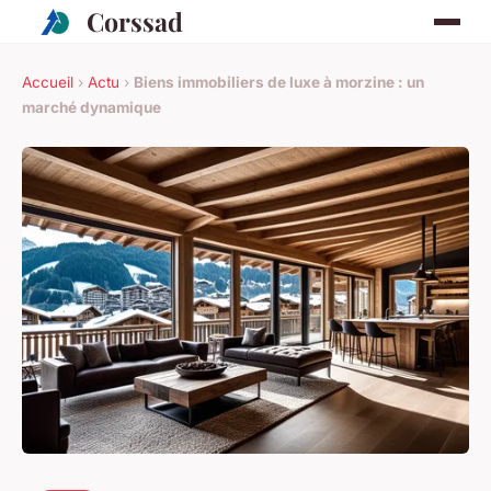
Corssad
Accueil
›
Actu
›
Biens immobiliers de luxe à morzine : un
marché dynamique