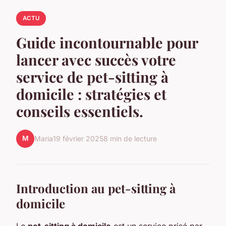
ACTU
Guide incontournable pour
lancer avec succès votre
service de pet-sitting à
domicile : stratégies et
conseils essentiels.
M
Maria
19 février 2025
8 min de lecture
Introduction au pet-sitting à
domicile
Le
pet-sitting à domicile
est un service prisé par