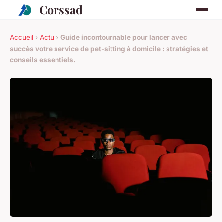
Corssad
Accueil
›
Actu
›
Guide incontournable pour lancer avec
succès votre service de pet-sitting à domicile : stratégies et
conseils essentiels.